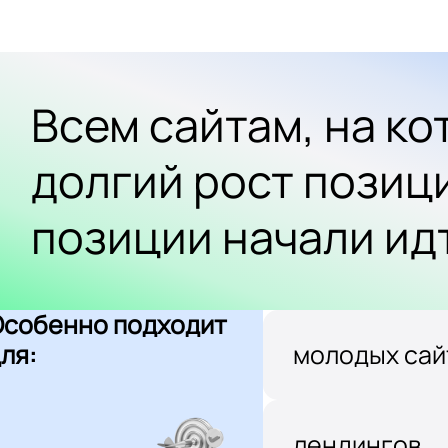
Всем сайтам, на к
долгий рост позиц
позиции начали ид
Особенно подходит
ля:
молодых сай
лендингов