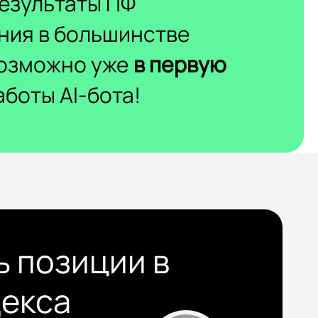
езультаты ПФ
ния в большинстве
возможно уже
в первую
боты AI-бота!
ь позиции в
декса