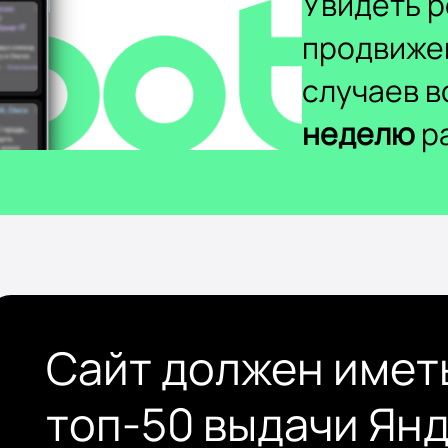
Увидеть р
продвиже
случаев 
неделю
ра
Сайт должен имет
топ-50 выдачи Ян