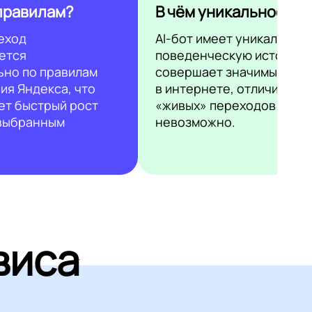
правилам?
В чём уникальность?
еход
AI-бот имеет уникальную
ется
поведенческую историю 
ьно по правилам
совершает значимые дей
ия Яндекса, что
в интернете, отличить ег
ет быстрый рост
«живых» переходов
 выбранным
невозможно.
виса