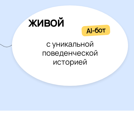
живой
AI-бот
с уникальной
поведенческой
историей