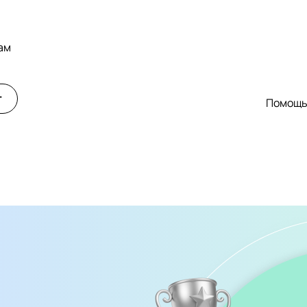
ам
т
Помощ