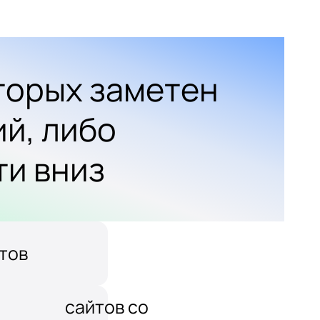
оторых заметен
ий, либо
ти вниз
тов
сайтов со