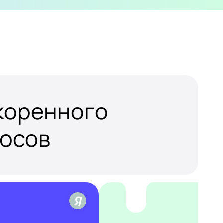
скоренного
росов