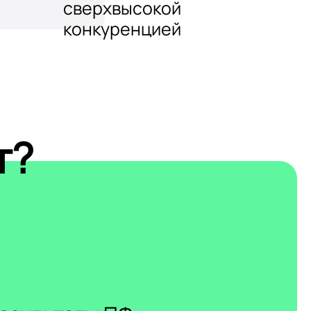
сверхвысокой
конкуренцией
т?