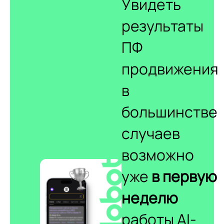
Увидеть
результаты
ПФ
продвижения
в
большинстве
случаев
возможно
уже
в первую
неделю
работы AI-