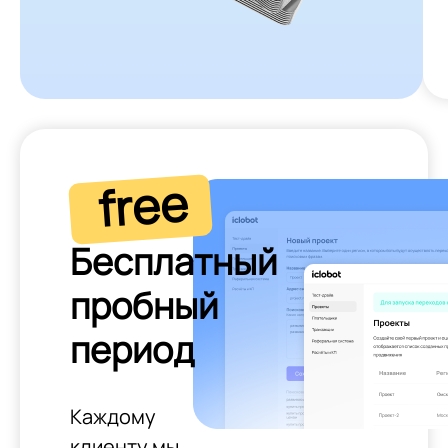
free
Бесплатный
пробный
период
Каждому
клиенту мы