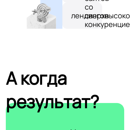
со
лендингов
сверхвысоко
конкуренцие
А когда
результат?