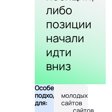
либо
позиции
начали
идти
вниз
Особенно
подходит
молодых
для:
сайтов
сайтов