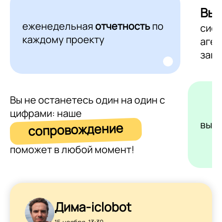
Выг
еженедельная
отчетность
по
сис
каждому проекту
аген
зака
Вы не останетесь один на один с
цифрами: наше
выс
сопровождение
поможет в любой момент!
Дима-iclobot