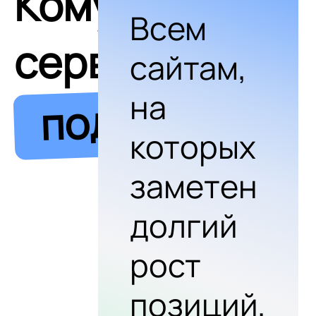
Кому
Всем
сервис
сайтам,
на
подходит
которых
заметен
долгий
рост
позиций,