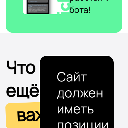
бота!
Что
Сайт
ещё
должен
иметь
важно
позиции