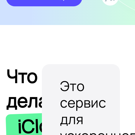
Что
Это
делает
сервис
для
iClobot