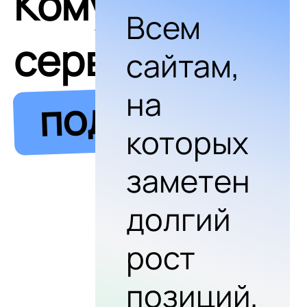
Кому
Всем
сервис
сайтам,
на
подходит
которых
заметен
долгий
рост
позиций,