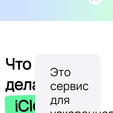
Что
Это
делает
сервис
для
iClobot