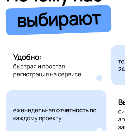
выбирают
Удобно:
тех
быстрая и простая
24/7
регистрация на сервисе
Выг
еженедельная
отчетность
по
сис
каждому проекту
аген
зака