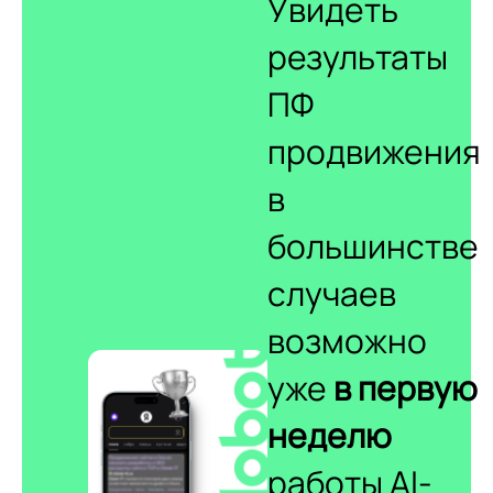
Увидеть
результаты
ПФ
продвижения
в
большинстве
случаев
возможно
уже
в первую
неделю
работы AI-