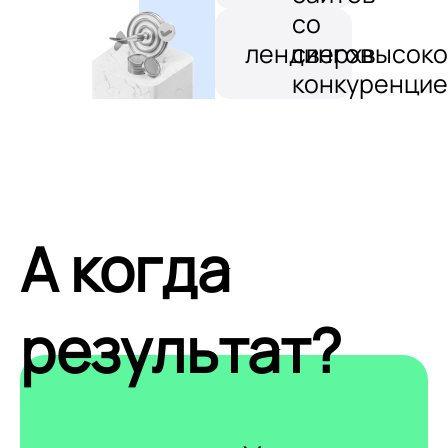
со
лендингов
сверхвысоко
конкуренцие
А когда
результат?