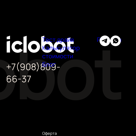
Тест драйв
Регионы
Калькулятор
стоимости
Блог
+7(908)809-
66-37
Оферта