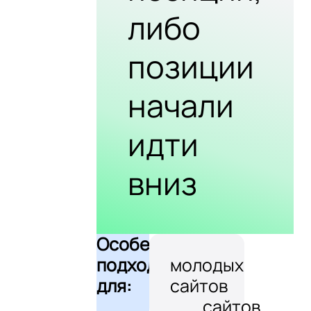
либо
позиции
начали
идти
вниз
Особенно
подходит
молодых
для:
сайтов
сайтов