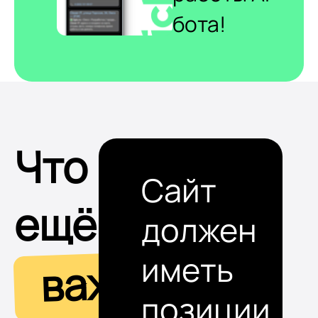
бота!
Что
Сайт
ещё
должен
иметь
важно
позиции