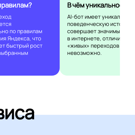
правилам?
В чём уникальность?
еход
AI-бот имеет уникальную
ется
поведенческую историю 
ьно по правилам
совершает значимые дей
ия Яндекса, что
в интернете, отличить ег
ет быстрый рост
«живых» переходов
 выбранным
невозможно.
виса