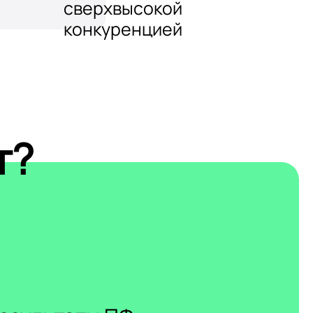
сверхвысокой
конкуренцией
т?