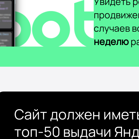
Увидеть р
продвиже
случаев 
неделю
ра
Сайт должен имет
топ-50 выдачи Ян