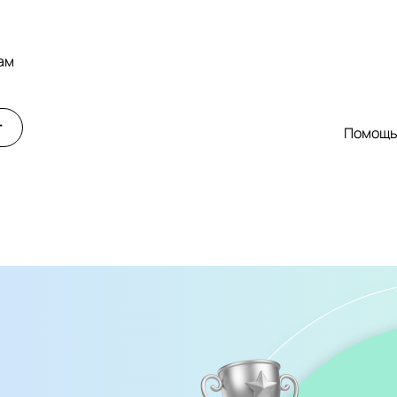
ам
т
Помощ