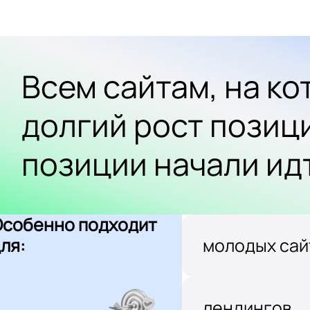
Всем сайтам, на к
долгий рост позиц
позиции начали ид
Особенно подходит
ля:
молодых сай
лендингов