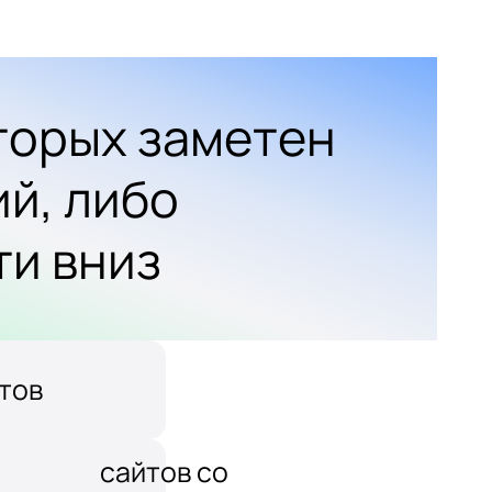
оторых заметен
ий, либо
ти вниз
тов
сайтов со