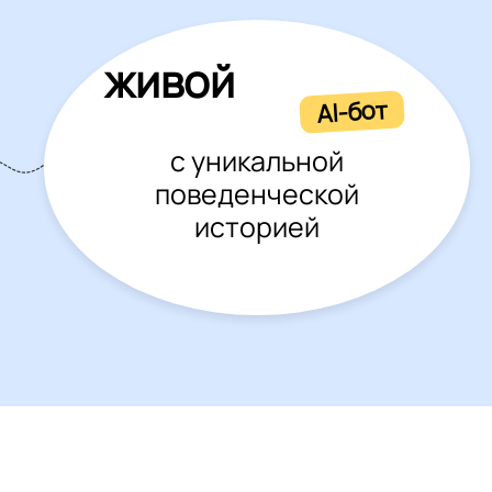
живой
AI-бот
с уникальной
поведенческой
историей