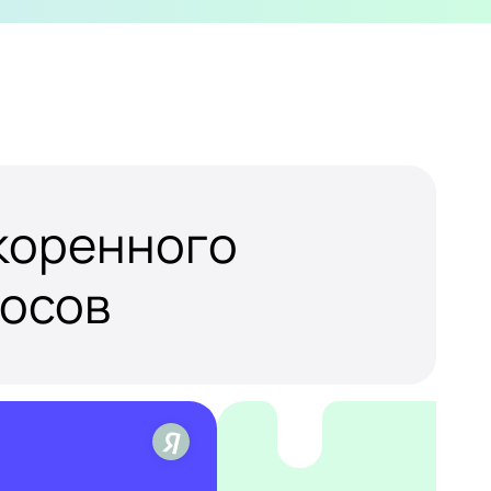
скоренного
росов