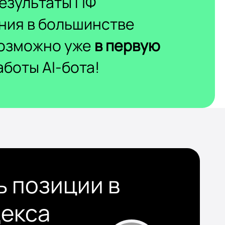
езультаты ПФ
ния в большинстве
возможно уже
в первую
боты AI-бота!
ь позиции в
декса