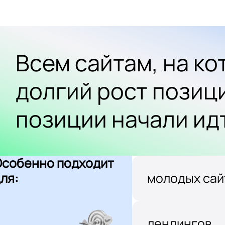
Всем сайтам, на к
долгий рост позиц
позиции начали ид
Особенно подходит
ля:
молодых сай
лендингов