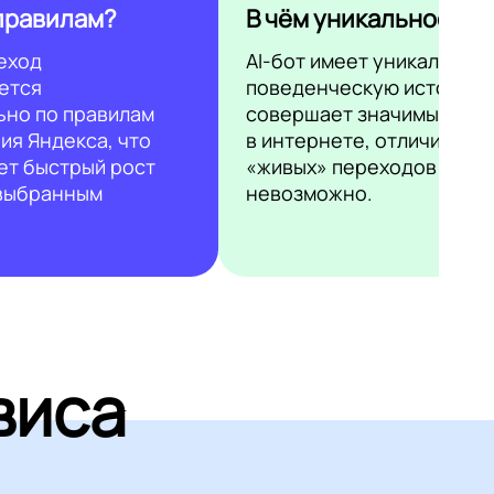
правилам?
В чём уникальность?
еход
AI-бот имеет уникальную
ется
поведенческую историю 
ьно по правилам
совершает значимые дей
ия Яндекса, что
в интернете, отличить ег
ет быстрый рост
«живых» переходов
 выбранным
невозможно.
виса