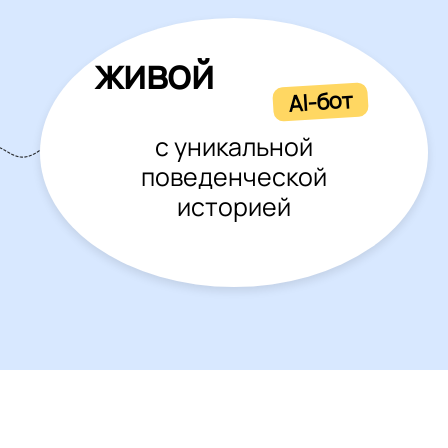
живой
AI-бот
с уникальной
поведенческой
историей