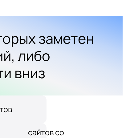
оторых заметен
ий, либо
ти вниз
тов
сайтов со