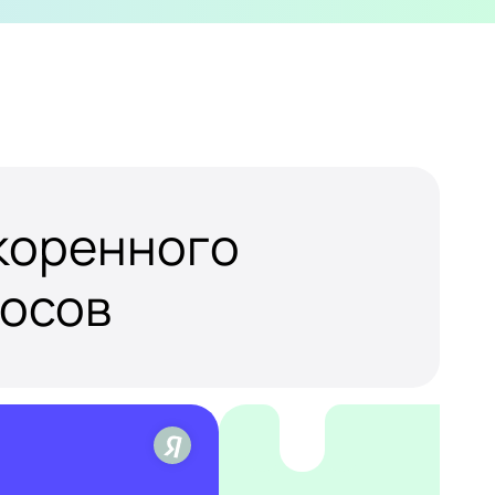
скоренного
росов