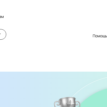
ам
т
Помощ