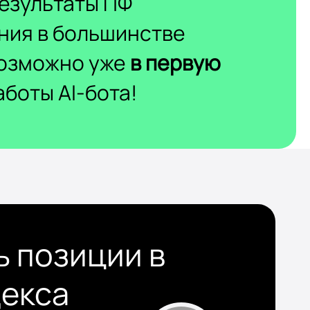
езультаты ПФ
ния в большинстве
возможно уже
в первую
боты AI-бота!
ь позиции в
декса