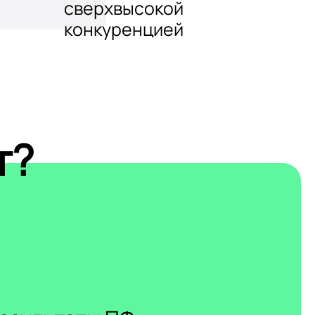
сверхвысокой
конкуренцией
т?