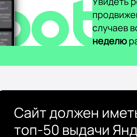
Увидеть р
продвиже
случаев 
неделю
ра
Сайт должен имет
топ-50 выдачи Ян