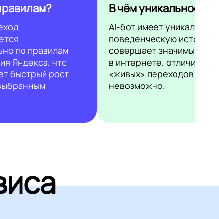
правилам?
В чём уникальность?
еход
AI-бот имеет уникальную
ется
поведенческую историю 
ьно по правилам
совершает значимые дей
ия Яндекса, что
в интернете, отличить ег
ет быстрый рост
«живых» переходов
 выбранным
невозможно.
виса