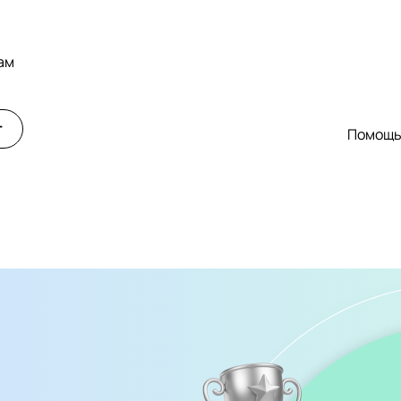
ам
т
Помощ