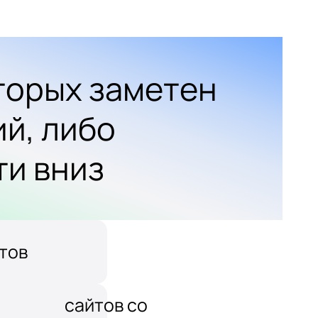
оторых заметен
ий, либо
ти вниз
тов
сайтов со