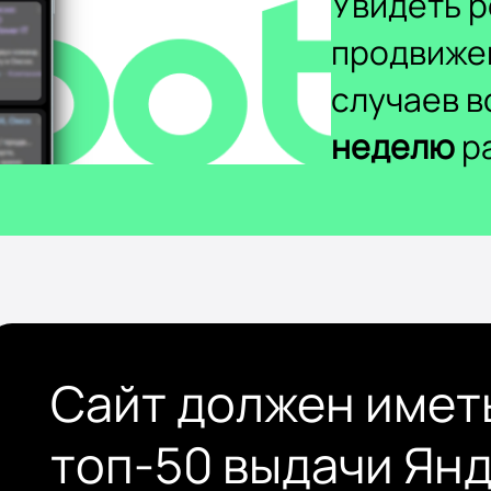
Увидеть р
продвиже
случаев 
неделю
ра
Сайт должен имет
топ-50 выдачи Ян