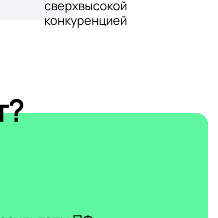
сверхвысокой
конкуренцией
т?