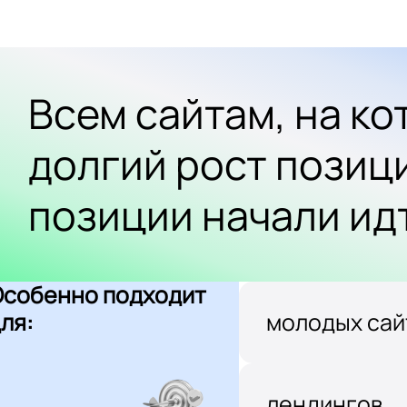
Всем сайтам, на к
долгий рост позиц
позиции начали ид
Особенно подходит
ля:
молодых сай
лендингов