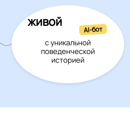
живой
AI-бот
с уникальной
поведенческой
историей