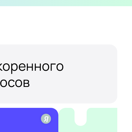
скоренного
росов