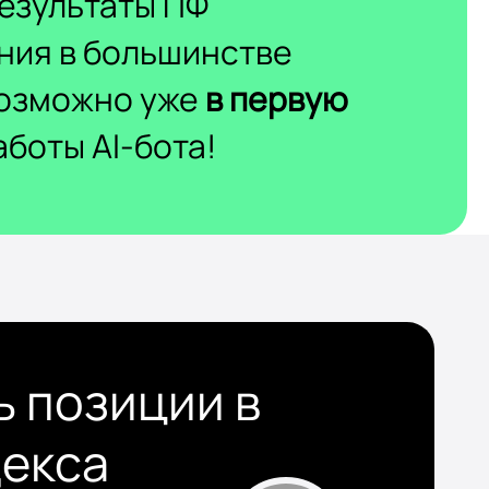
езультаты ПФ
ния в большинстве
возможно уже
в первую
боты AI-бота!
ь позиции в
декса