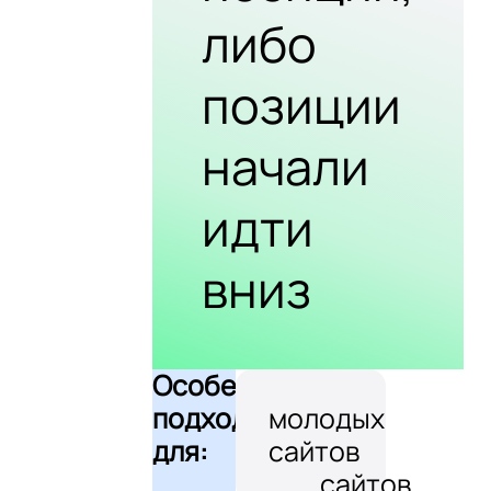
либо
позиции
начали
идти
вниз
Особенно
подходит
молодых
для:
сайтов
сайтов