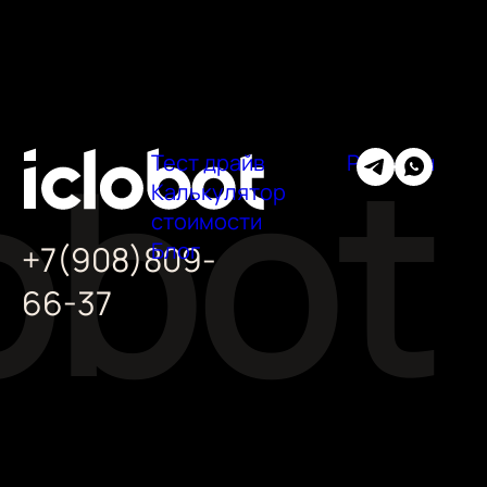
Тест драйв
Регионы
Калькулятор
стоимости
Блог
+7(908)809-
66-37