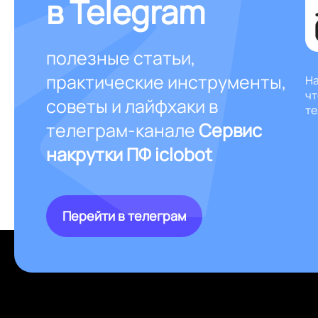
в Telegram
полезные статьи,
практические инструменты,
На
чт
советы и лайфхаки в
те
телеграм-канале
Сервис
накрутки ПФ iclobot
Перейти в телеграм