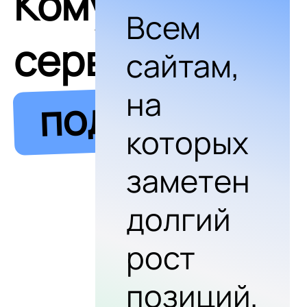
Кому
Всем
сервис
сайтам,
на
подходит
которых
заметен
долгий
рост
позиций,