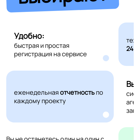
Удобно:
тех
быстрая и простая
24/7
регистрация на сервисе
Выг
еженедельная
отчетность
по
сис
каждому проекту
аген
зака
Вы не останетесь один на один с