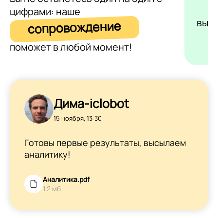
цифрами: наше
выс
сопровождение
поможет в любой момент!
Дима-iclobot
15 ноября, 13:30
Готовы первые результаты, высылаем
аналитику!
Аналитика.pdf
1.2 мб