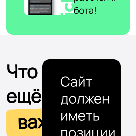
бота!
Что
Сайт
ещё
должен
иметь
важно
позиции