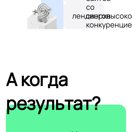
со
лендингов
сверхвысоко
конкуренцие
А когда
результат?