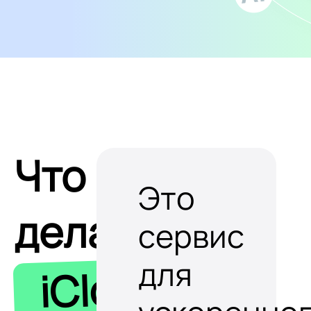
Что
Это
делает
сервис
для
iClobot