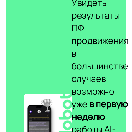
Увидеть
результаты
ПФ
продвижения
в
большинстве
случаев
возможно
уже
в первую
неделю
работы AI-