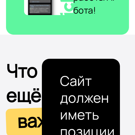
бота!
Что
Сайт
ещё
должен
иметь
важно
позиции