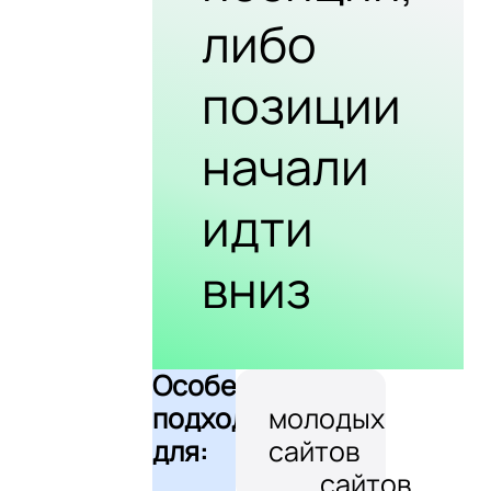
либо
позиции
начали
идти
вниз
Особенно
подходит
молодых
для:
сайтов
сайтов