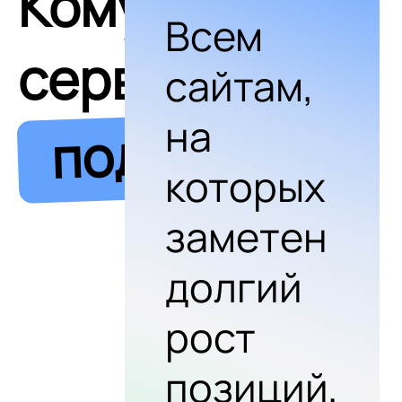
Кому
Всем
сервис
сайтам,
на
подходит
которых
заметен
долгий
рост
позиций,