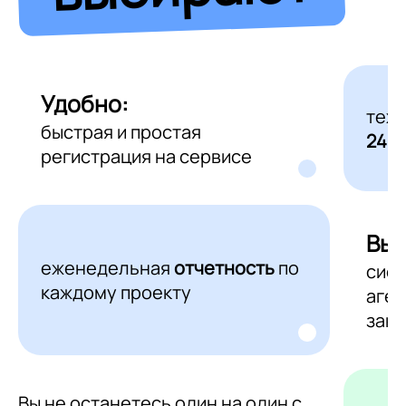
Удобно:
тех
быстрая и простая
24/7
регистрация на сервисе
Выг
еженедельная
отчетность
по
сис
каждому проекту
аген
зака
Вы не останетесь один на один с