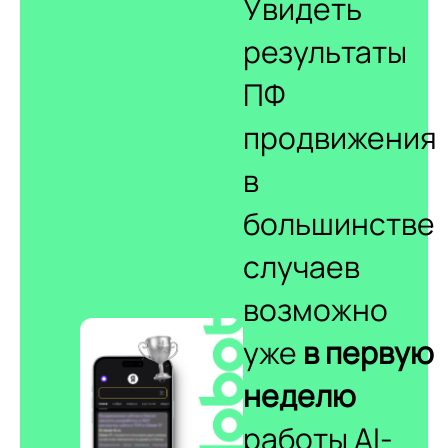
Увидеть
результаты
ПФ
продвижения
в
большинстве
случаев
возможно
уже
в первую
неделю
работы AI-