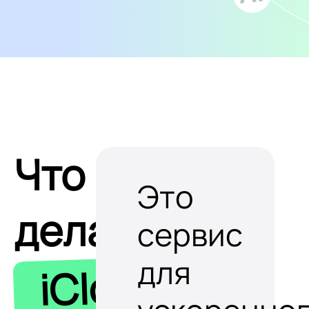
Что
Это
делает
сервис
для
iClobot