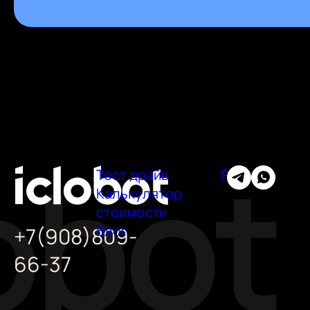
Тест драйв
Регионы
Калькулятор
стоимости
Блог
+7(908)809-
66-37