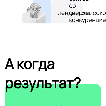
со
лендингов
сверхвысоко
конкуренцие
А когда
результат?