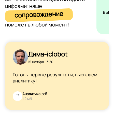
цифрами: наше
выс
сопровождение
поможет в любой момент!
Дима-iclobot
15 ноября, 13:30
Готовы первые результаты, высылаем
аналитику!
Аналитика.pdf
1.2 мб