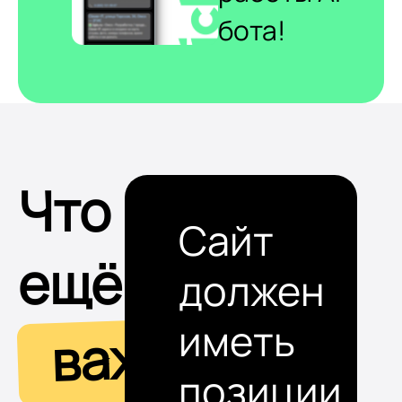
бота!
Что
Сайт
ещё
должен
иметь
важно
позиции