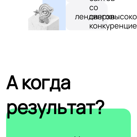
со
лендингов
сверхвысоко
конкуренцие
А когда
результат?