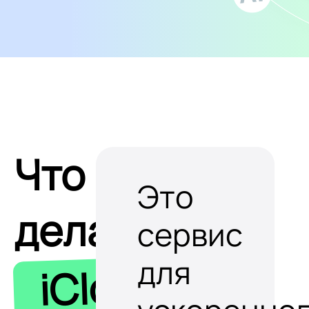
Что
Это
делает
сервис
для
iClobot