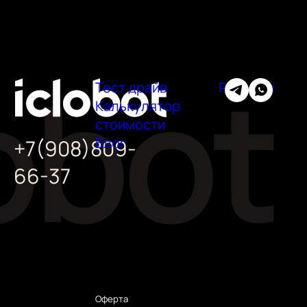
Тест драйв
Регионы
Калькулятор
стоимости
Блог
+7(908)809-
66-37
Оферта