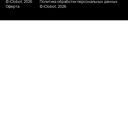
© iClobot, 2026
Политика обработки персональных данных
Оферта
© iClobot, 2026