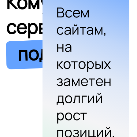
Кому
Всем
сервис
сайтам,
на
подходит
которых
заметен
долгий
рост
позиций,