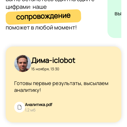
цифрами: наше
выс
сопровождение
поможет в любой момент!
Дима-iclobot
15 ноября, 13:30
Готовы первые результаты, высылаем
аналитику!
Аналитика.pdf
1.2 мб