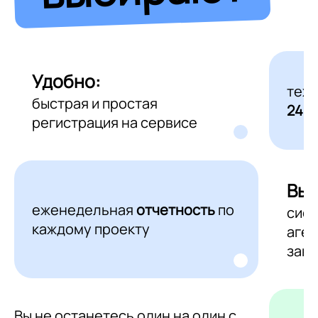
Удобно:
тех
быстрая и простая
24/7
регистрация на сервисе
Выг
еженедельная
отчетность
по
сис
каждому проекту
аген
зака
Вы не останетесь один на один с