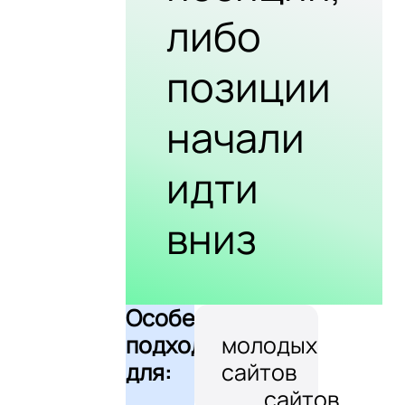
либо
позиции
начали
идти
вниз
Особенно
подходит
молодых
для:
сайтов
сайтов