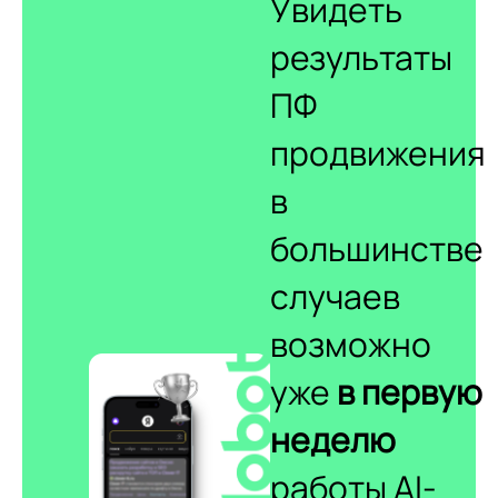
Увидеть
результаты
ПФ
продвижения
в
большинстве
случаев
возможно
уже
в первую
неделю
работы AI-