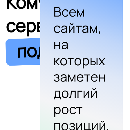
Кому
Всем
сервис
сайтам,
на
подходит
которых
заметен
долгий
рост
позиций,