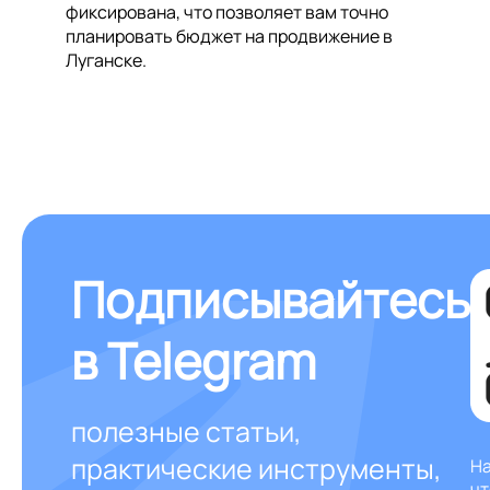
фиксирована, что позволяет вам точно
планировать бюджет на продвижение в
Луганске.
Подписывайтесь
в Telegram
полезные статьи,
практические инструменты,
На
чт