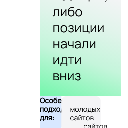
либо
позиции
начали
идти
вниз
Особенно
подходит
молодых
для:
сайтов
сайтов