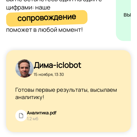
цифрами: наше
выс
сопровождение
поможет в любой момент!
Дима-iclobot
15 ноября, 13:30
Готовы первые результаты, высылаем
аналитику!
Аналитика.pdf
1.2 мб