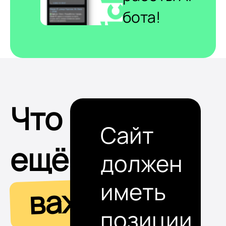
бота!
Что
Сайт
ещё
должен
иметь
важно
позиции