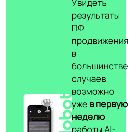
Увидеть
результаты
ПФ
продвижения
в
большинстве
случаев
возможно
уже
в первую
неделю
работы AI-