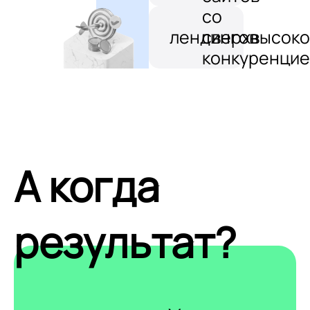
со
лендингов
сверхвысоко
конкуренцие
А когда
результат?