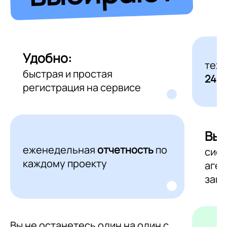
Удобно:
тех
быстрая и простая
24/7
регистрация на сервисе
Выг
еженедельная
отчетность
по
сис
каждому проекту
аген
зака
Вы не останетесь один на один с