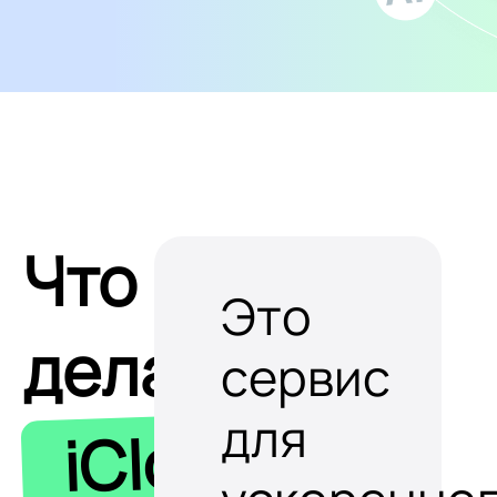
Что
Это
делает
сервис
для
iClobot