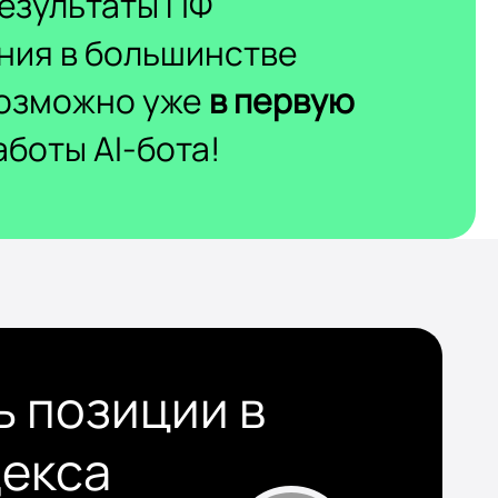
езультаты ПФ
ния в большинстве
возможно уже
в первую
боты AI-бота!
ь позиции в
декса