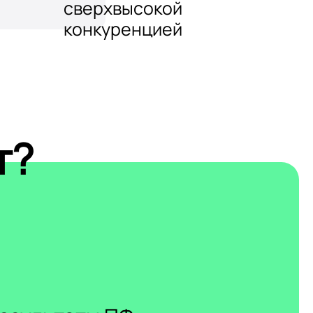
сверхвысокой
конкуренцией
т?