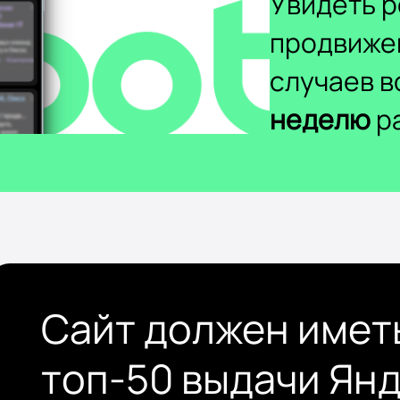
Увидеть р
продвиже
случаев 
неделю
ра
Сайт должен имет
топ-50 выдачи Ян