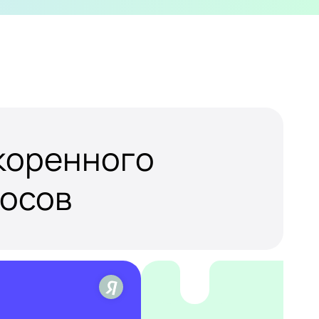
скоренного
росов