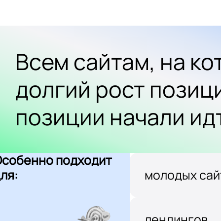
Всем сайтам, на к
долгий рост позиц
позиции начали ид
Особенно подходит
ля:
молодых сай
лендингов