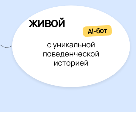
живой
AI-бот
с уникальной
поведенческой
историей