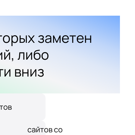
оторых заметен
ий, либо
ти вниз
тов
сайтов со