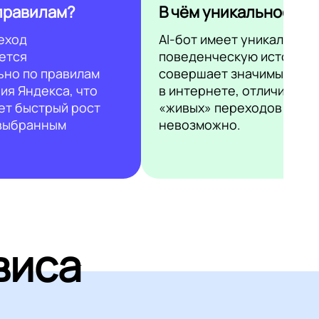
правилам?
В чём уникальность?
еход
AI-бот имеет уникальную
ется
поведенческую историю 
ьно по правилам
совершает значимые дей
ия Яндекса, что
в интернете, отличить ег
ет быстрый рост
«живых» переходов
 выбранным
невозможно.
виса