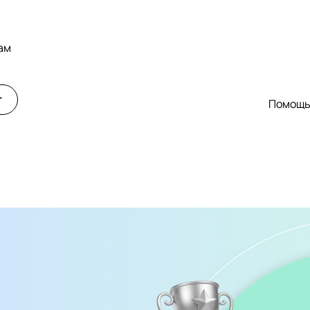
ам
т
Помощ