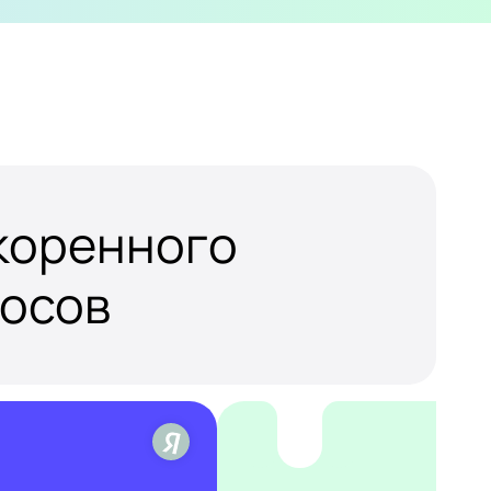
скоренного
росов