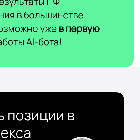
езультаты ПФ
ния в большинстве
возможно уже
в первую
боты AI-бота!
ь позиции в
декса