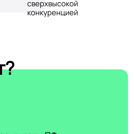
сверхвысокой
конкуренцией
т?