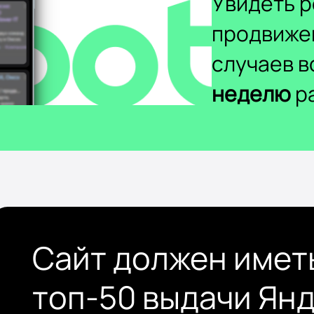
Увидеть р
продвиже
случаев 
неделю
ра
Сайт должен имет
топ-50 выдачи Ян