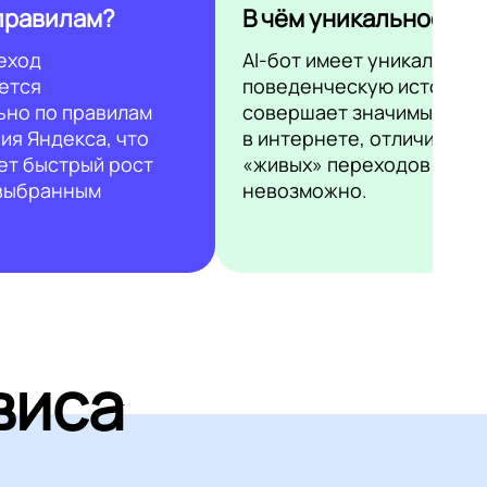
правилам?
В чём уникальность?
еход
AI-бот имеет уникальную
ется
поведенческую историю 
ьно по правилам
совершает значимые дей
ия Яндекса, что
в интернете, отличить ег
ет быстрый рост
«живых» переходов
 выбранным
невозможно.
виса