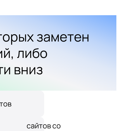
оторых заметен
ий, либо
ти вниз
тов
сайтов со