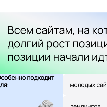
Всем сайтам, на к
долгий рост позиц
позиции начали ид
Особенно подходит
ля:
молодых сай
лендингов