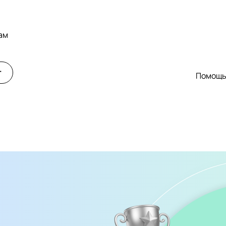
ам
т
Помощ