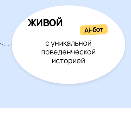
живой
AI-бот
с уникальной
поведенческой
историей