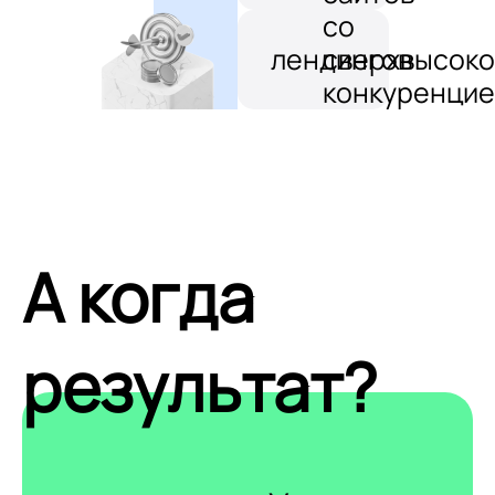
со
лендингов
сверхвысоко
конкуренцие
А когда
результат?