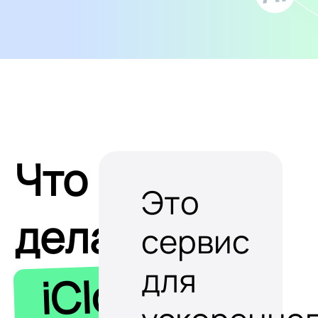
Что
Это
делает
сервис
для
iClobot