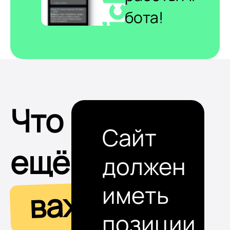
бота!
Что
Сайт
ещё
должен
иметь
важно
позиции