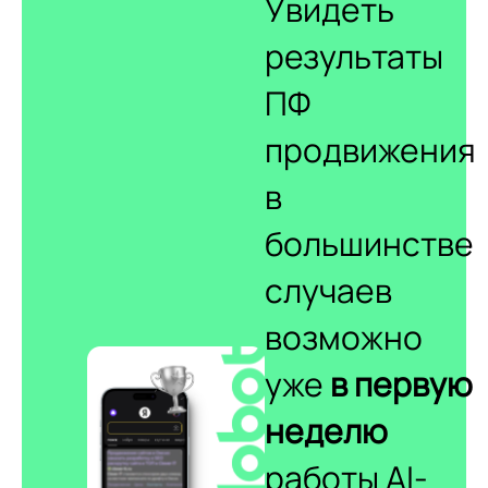
Увидеть
результаты
ПФ
продвижения
в
большинстве
случаев
возможно
уже
в первую
неделю
работы AI-