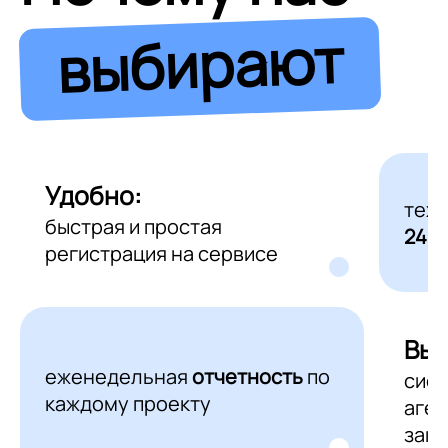
выбирают
Удобно:
тех
быстрая и простая
24/7
регистрация на сервисе
Выг
еженедельная
отчетность
по
сис
каждому проекту
аген
зака