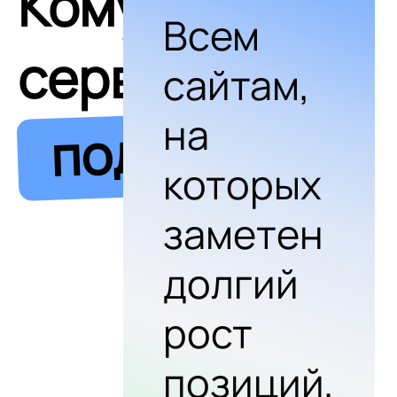
Кому
Всем
сервис
сайтам,
на
подходит
которых
заметен
долгий
рост
позиций,