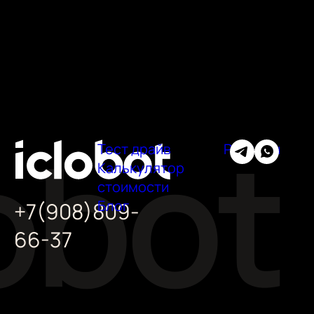
Тест драйв
Регионы
Калькулятор
стоимости
Блог
+7(908)809-
66-37