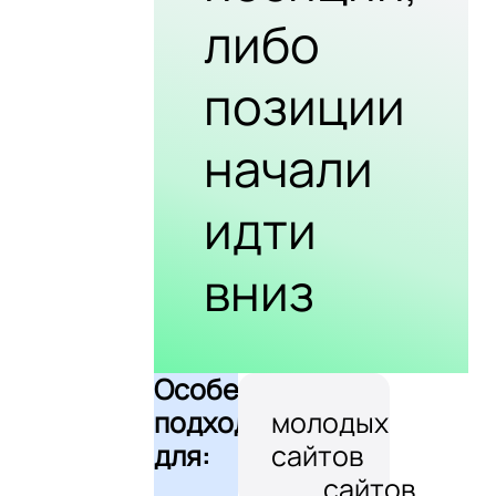
либо
позиции
начали
идти
вниз
Особенно
подходит
молодых
для:
сайтов
сайтов