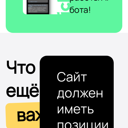
бота!
Что
Сайт
ещё
должен
иметь
важно
позиции