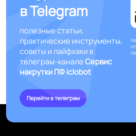
в Telegram
полезные статьи,
практические инструменты,
На
чт
советы и лайфхаки в
те
телеграм-канале
Сервис
накрутки ПФ iclobot
Перейти в телеграм