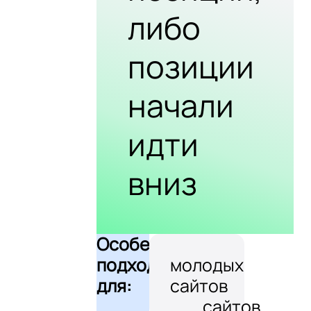
либо
позиции
начали
идти
вниз
Особенно
подходит
молодых
для:
сайтов
сайтов