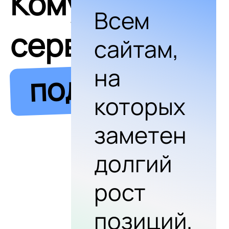
Кому
Всем
сервис
сайтам,
на
подходит
которых
заметен
долгий
рост
позиций,