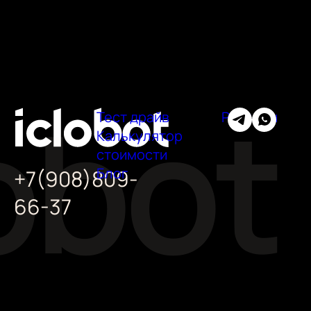
Тест драйв
Регионы
Калькулятор
стоимости
Блог
+7(908)809-
66-37