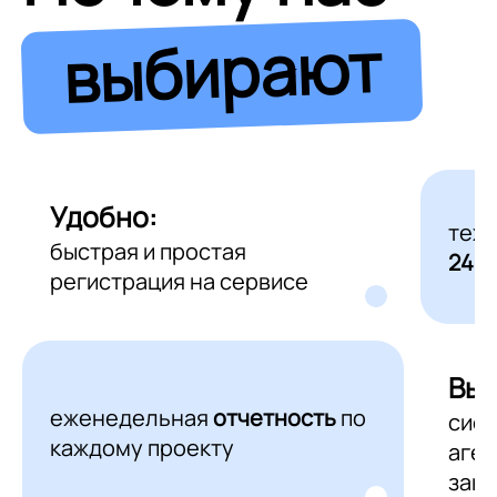
выбирают
Удобно:
тех
быстрая и простая
24/7
регистрация на сервисе
Выг
еженедельная
отчетность
по
сис
каждому проекту
аген
зака