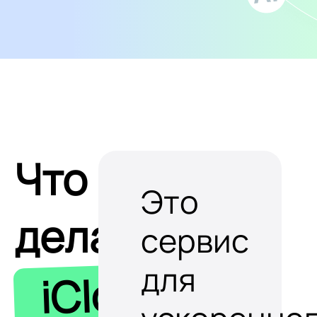
Что
Это
делает
сервис
для
iClobot