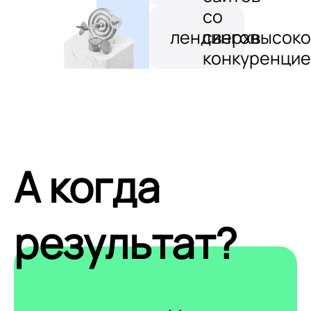
со
лендингов
сверхвысоко
конкуренцие
А когда
результат?