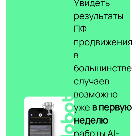
Увидеть
результаты
ПФ
продвижения
в
большинстве
случаев
возможно
уже
в первую
неделю
работы AI-