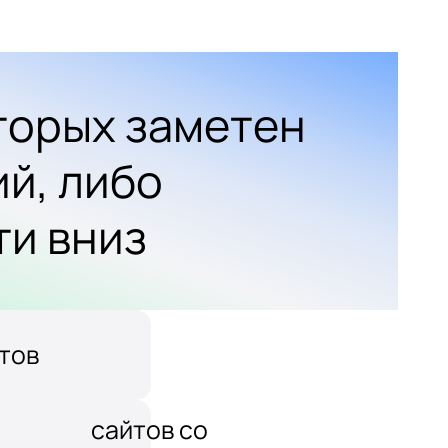
оторых заметен
ий, либо
ти вниз
тов
сайтов со