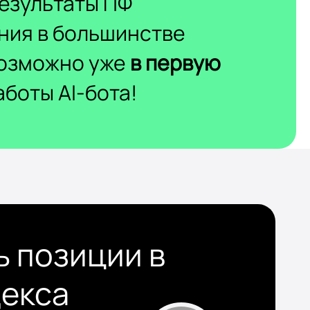
езультаты ПФ
ния в большинстве
возможно уже
в первую
боты AI-бота!
ь позиции в
декса