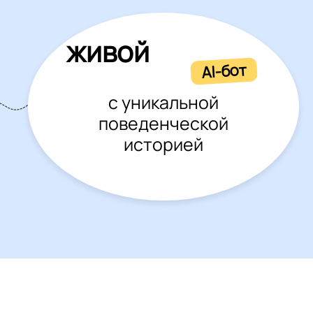
живой
AI-бот
с уникальной
поведенческой
историей