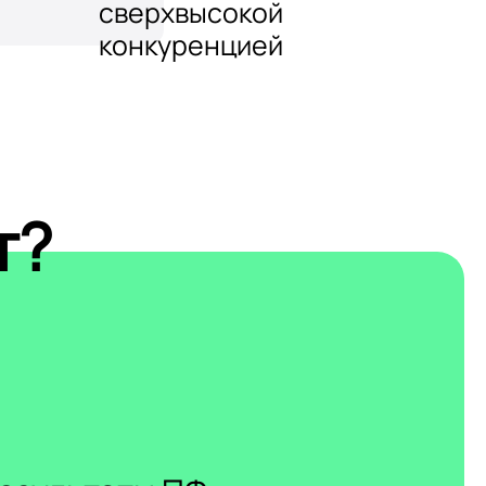
сверхвысокой
конкуренцией
т?