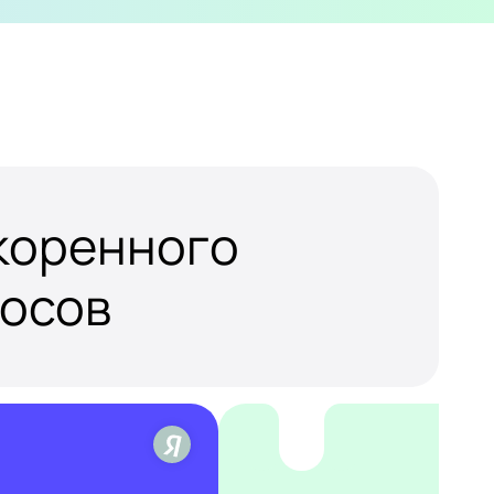
скоренного
росов