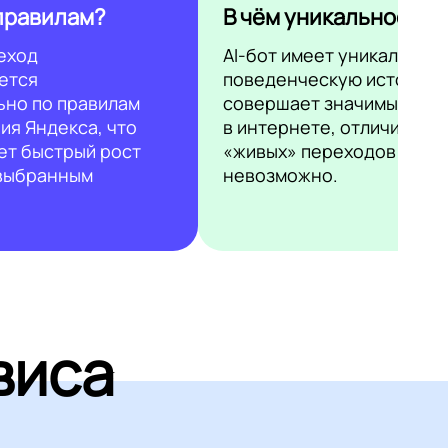
правилам?
В чём уникальность?
еход
AI-бот имеет уникальную
ется
поведенческую историю 
ьно по правилам
совершает значимые дей
ия Яндекса, что
в интернете, отличить ег
ет быстрый рост
«живых» переходов
 выбранным
невозможно.
виса