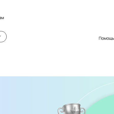
ам
т
Помощ