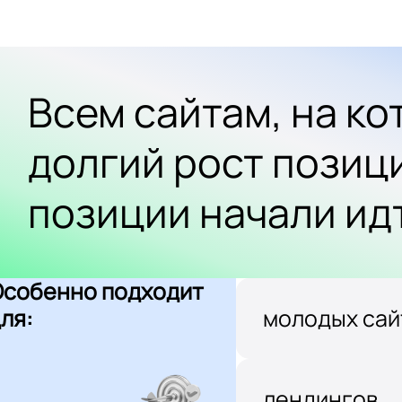
Всем сайтам, на к
долгий рост позиц
позиции начали ид
Особенно подходит
ля:
молодых сай
лендингов