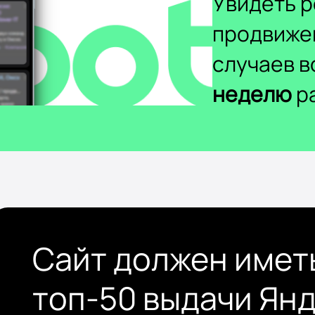
Увидеть р
продвиже
случаев 
неделю
ра
Сайт должен имет
топ-50 выдачи Ян