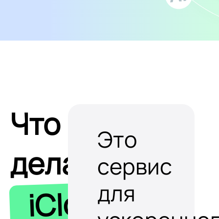
Что
Это
делает
сервис
для
iClobot