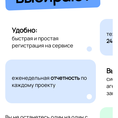
Удобно:
тех
быстрая и простая
24/7
регистрация на сервисе
Выг
еженедельная
отчетность
по
сис
каждому проекту
аген
зака
Вы не останетесь один на один с