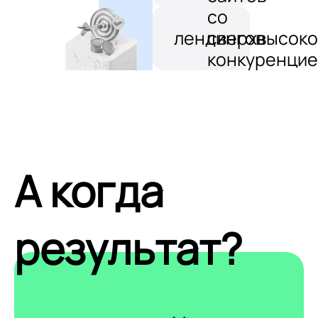
со
лендингов
сверхвысоко
конкуренцие
А когда
результат?