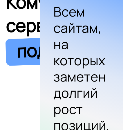
Кому
Всем
сервис
сайтам,
на
подходит
которых
заметен
долгий
рост
позиций,