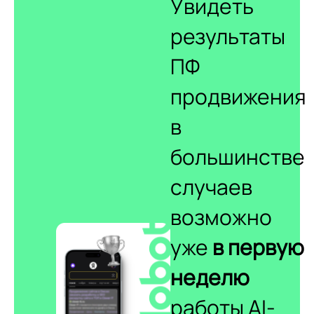
Увидеть
результаты
ПФ
продвижения
в
большинстве
случаев
возможно
уже
в первую
неделю
работы AI-