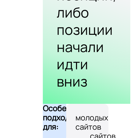
либо
позиции
начали
идти
вниз
Особенно
подходит
молодых
для:
сайтов
сайтов