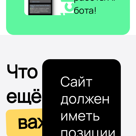
бота!
Что
Сайт
ещё
должен
иметь
важно
позиции