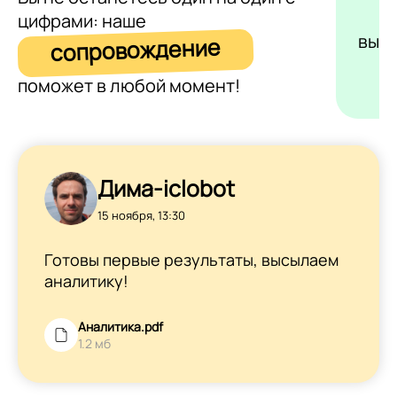
цифрами: наше
выс
сопровождение
поможет в любой момент!
Дима-iclobot
15 ноября, 13:30
Готовы первые результаты, высылаем
аналитику!
Аналитика.pdf
1.2 мб